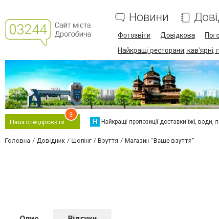
Новини
Дові
Фотозвіти
Довідкова
Пог
Найкращі ресторани, кав'ярні, 
3
Н
Найкращі пропозиції доставки їжі, води, про
Наші спецпроєкти
Головна
Довідник
Шопінг
Взуття
Магазин "Ваше взуття"
Опис
Відгуки