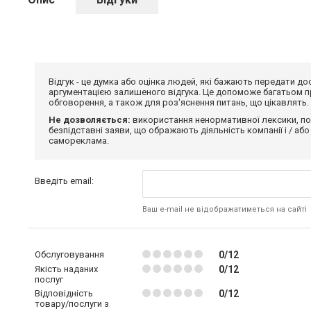
Відгук - це думка або оцінка людей, які бажають передати 
аргументацією залишеного відгука. Це допоможе багатьом пр
обговорення, а також для роз'яснення питань, що цікавлять.
Не дозволяється:
використання ненормативної лексики, по
безпідставні заяви, що ображають діяльність компанії і / або
самореклама.
Введіть email:
Ваш e-mail не відображатиметься на сайті
Обслуговування
0/12
Якість наданих
0/12
послуг
Відповідність
0/12
товару/послуги з