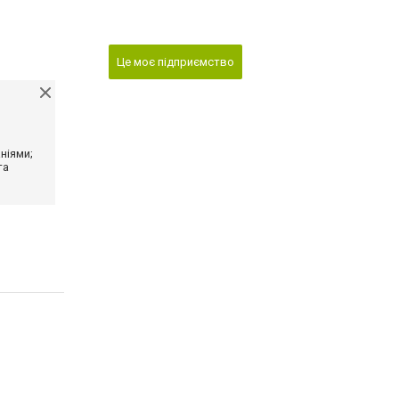
Це моє підприємство
ніями;
та