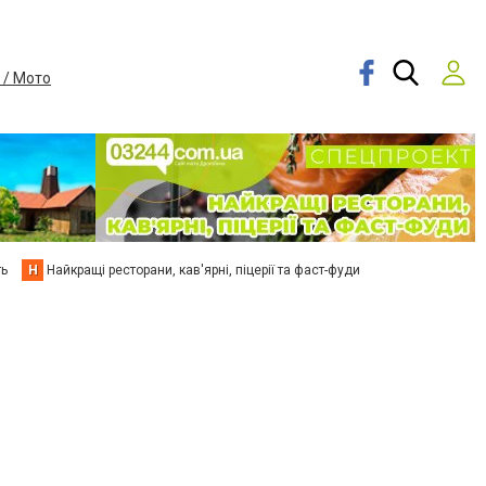
 / Мото
ть
Н
Найкращі ресторани, кав'ярні, піцерії та фаст-фуди