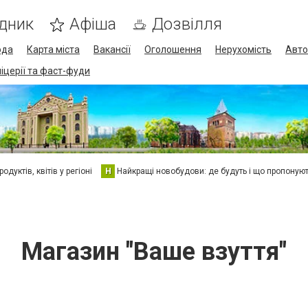
дник
Афіша
Дозвілля
ода
Карта міста
Вакансії
Оголошення
Нерухомість
Авто
піцерії та фаст-фуди
дуктів, квітів у регіоні
Н
Найкращі новобудови: де будуть і що пропоную
Магазин "Ваше взуття"