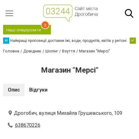
3
Наші спецпроєкти
Н
Найкращі пропозиції доставки їжі, води, продуктів, квітів у регіоні
Н
Н
Головна
Довідник
Шопінг
Взуття
Магазин "Мерсі"
Магазин "Мерсі"
Опис
Відгуки
Дрогобич, вулиця Михайла Грушевського, 109
638670226