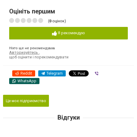
Оцініть першим
(
0
оцінок)
Я рекомендую
Ніхто ще не рекомендував
Авторизуйтесь
,
щоб оцінити і порекомендувати
Reddit
Telegram
Viber
WhatsApp
Це моє підприємство
Відгуки