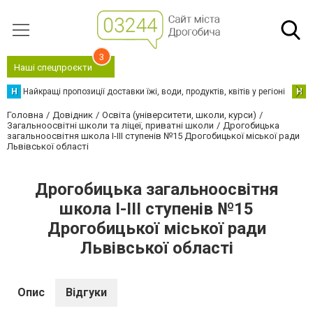
3
Наші спецпроєкти
Н
Найкращі пропозиції доставки їжі, води, продуктів, квітів у регіоні
Н
Н
Головна
Довідник
Освіта (університети, школи, курси)
Загальноосвітні школи та ліцеї, приватні школи
Дрогобицька
загальноосвітня школа І-ІІІ ступенів №15 Дрогобицької міської ради
Львівської області
Дрогобицька загальноосвітня
школа І-ІІІ ступенів №15
Дрогобицької міської ради
Львівської області
Опис
Відгуки