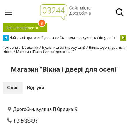
3
Наші спецпроєкти
Н
Найкращі пропозиції доставки їжі, води, продуктів, квітів у регіоні
Н
Н
Головна
Довідник
Будівництво (продукція)
Вікна, фурнітура для
вікон
Магазин "Вікна і двері для оселі"
Магазин "Вікна і двері для оселі"
Опис
Відгуки
Дрогобич, вулиця П.Орлика, 9
679982007