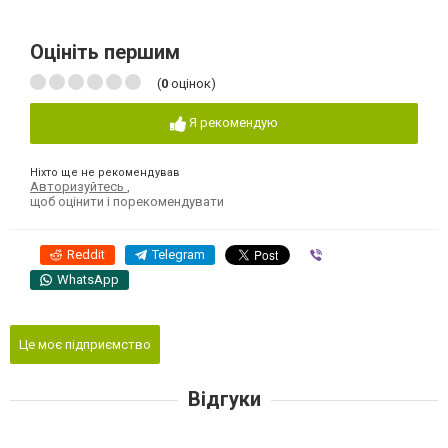
Оцініть першим
(
0
оцінок)
Я рекомендую
Ніхто ще не рекомендував
Авторизуйтесь
,
щоб оцінити і порекомендувати
Reddit
Telegram
Viber
WhatsApp
Це моє підприємство
Відгуки