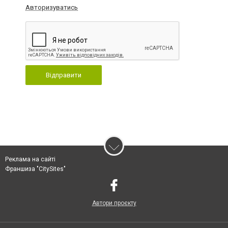
Авторизуватись
Відправити
Реклама на сайті
Франшиза "CitySites"
Автори проєкту