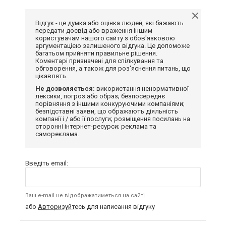
Відгук - це думка або оцінка людей, які бажають
передати досвід або враження іншим
користувачам нашого сайту з обов'язковою
аргументацією залишеного відгука. Це допоможе
багатьом прийняти правильне рішення.
Коментарі призначені для спілкування та
обговорення, а також для роз'яснення питань, що
цікавлять.
Не дозволяється:
використання ненормативної
лексики, погроз або образ; безпосереднє
порівняння з іншими конкуруючими компаніями;
безпідставні заяви, що ображають діяльність
компанії і / або її послуги; розміщення посилань на
сторонні інтернет-ресурси; реклама та
самореклама.
Введіть email:
Ваш e-mail не відображатиметься на сайті
або
Авторизуйтесь
для написання відгуку