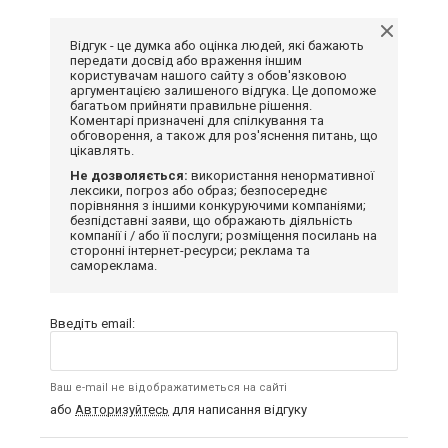
Відгук - це думка або оцінка людей, які бажають
передати досвід або враження іншим
користувачам нашого сайту з обов'язковою
аргументацією залишеного відгука. Це допоможе
багатьом прийняти правильне рішення.
Коментарі призначені для спілкування та
обговорення, а також для роз'яснення питань, що
цікавлять.
Не дозволяється:
використання ненормативної
лексики, погроз або образ; безпосереднє
порівняння з іншими конкуруючими компаніями;
безпідставні заяви, що ображають діяльність
компанії і / або її послуги; розміщення посилань на
сторонні інтернет-ресурси; реклама та
самореклама.
Введіть email:
Ваш e-mail не відображатиметься на сайті
або
Авторизуйтесь
для написання відгуку