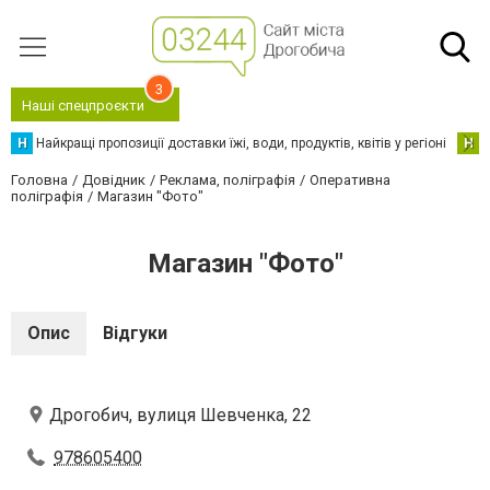
3
Наші спецпроєкти
Н
Найкращі пропозиції доставки їжі, води, продуктів, квітів у регіоні
Н
Н
Головна
Довідник
Реклама, поліграфія
Оперативна
поліграфія
Магазин "Фото"
Магазин "Фото"
Опис
Відгуки
Дрогобич, вулиця Шевченка, 22
978605400