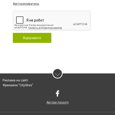
Авторизуватись
Відправити
Реклама на сайті
Франшиза "CitySites"
Автори проєкту