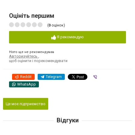
Оцініть першим
(
0
оцінок)
Я рекомендую
Ніхто ще не рекомендував
Авторизуйтесь
,
щоб оцінити і порекомендувати
Reddit
Telegram
Viber
WhatsApp
Це моє підприємство
Відгуки