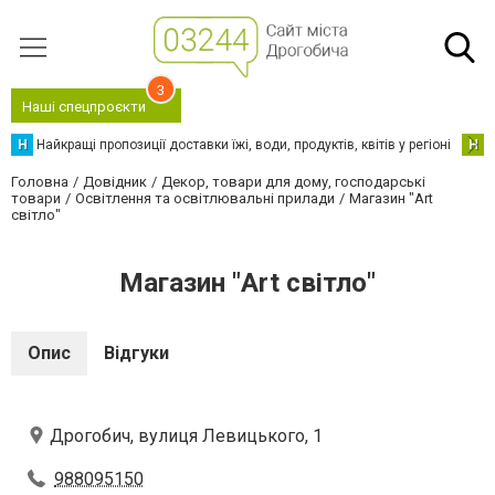
3
Наші спецпроєкти
Н
Найкращі пропозиції доставки їжі, води, продуктів, квітів у регіоні
Н
Н
Головна
Довідник
Декор, товари для дому, господарські
товари
Освітлення та освітлювальні прилади
Магазин "Art
світло"
Магазин "Art світло"
Опис
Відгуки
Дрогобич, вулиця Левицького, 1
988095150