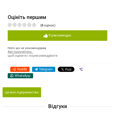
Оцініть першим
(
0
оцінок)
Я рекомендую
Ніхто ще не рекомендував
Авторизуйтесь
,
щоб оцінити і порекомендувати
Reddit
Telegram
Viber
WhatsApp
Це моє підприємство
Відгуки