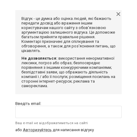
Відгук - це думка або оцінка людей, які бажають
передати досвід або враження іншим
користувачам нашого сайту з обов'язковою
аргументацією залишеного відгука. Це допоможе
багатьом прийняти правильне рішення.
Коментарі призначені для спілкування та
обговорення, а також для роз'яснення питань, що
цікавлять.
Не дозволяється:
використання ненормативної
лексики, погроз або образ; безпосереднє
порівняння з іншими конкуруючими компаніями;
безпідставні заяви, що ображають діяльність
компанії і / або її послуги; розміщення посилань на
сторонні інтернет-ресурси; реклама та
самореклама.
Введіть email:
Ваш e-mail не відображатиметься на сайті
або
Авторизуйтесь
для написання відгуку