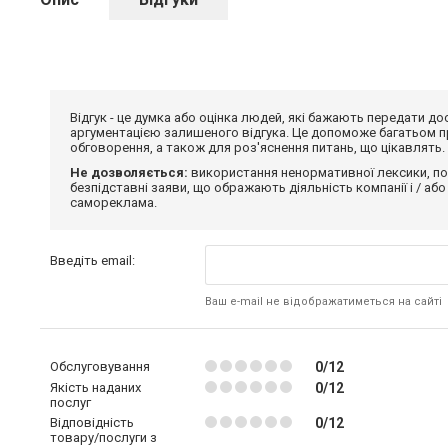
Відгук - це думка або оцінка людей, які бажають передати 
аргументацією залишеного відгука. Це допоможе багатьом пр
обговорення, а також для роз'яснення питань, що цікавлять.
Не дозволяється:
використання ненормативної лексики, по
безпідставні заяви, що ображають діяльність компанії і / або
самореклама.
Введіть email:
Ваш e-mail не відображатиметься на сайті
Обслуговування
0/12
Якість наданих
0/12
послуг
Відповідність
0/12
товару/послуги з