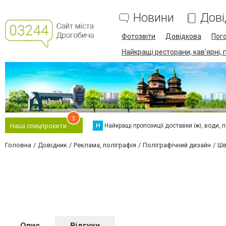
Новини
Дові
Фотозвіти
Довідкова
Пог
Найкращі ресторани, кав'ярні, 
3
Н
Найкращі пропозиції доставки їжі, води, про
Наші спецпроєкти
Головна
Довідник
Реклама, поліграфія
Поліграфічний дизайн
Шв
Опис
Відгуки