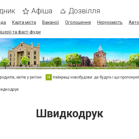
дник
Афіша
Дозвілля
ода
Карта міста
Вакансії
Оголошення
Нерухомість
Авто
піцерії та фаст-фуди
дуктів, квітів у регіоні
Н
Найкращі новобудови: де будуть і що пропоную
идкодрук
Швидкодрук