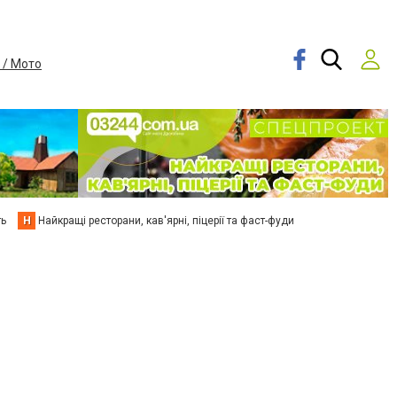
 / Мото
ть
Н
Найкращі ресторани, кав'ярні, піцерії та фаст-фуди