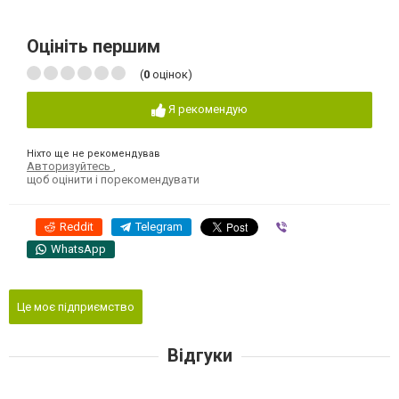
Оцініть першим
(
0
оцінок)
Я рекомендую
Ніхто ще не рекомендував
Авторизуйтесь
,
щоб оцінити і порекомендувати
Reddit
Telegram
Viber
WhatsApp
Це моє підприємство
Відгуки