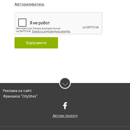
Авторизуватись
Відправити
Реклама на сайті
Франшиза "CitySites"
Автори проєкту