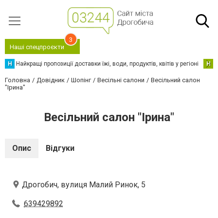
3
Наші спецпроєкти
Н
Найкращі пропозиції доставки їжі, води, продуктів, квітів у регіоні
Н
Н
Головна
Довідник
Шопінг
Весільні салони
Весільний салон
"Ірина"
Весільний салон "Ірина"
Опис
Відгуки
Дрогобич, вулиця Малий Ринок, 5
639429892