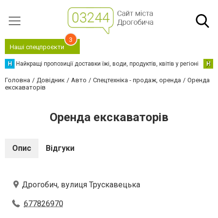
3
Наші спецпроєкти
Н
Найкращі пропозиції доставки їжі, води, продуктів, квітів у регіоні
Н
Н
Головна
Довідник
Авто
Спецтехніка - продаж, оренда
Оренда
екскаваторів
Оренда екскаваторів
Опис
Відгуки
Дрогобич, вулиця Трускавецька
677826970