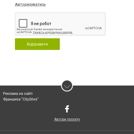
Авторизуватись
Відправити
Реклама на сайті
Франшиза "CitySites"
Автори проєкту