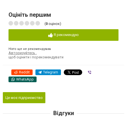
Оцініть першим
(
0
оцінок)
Я рекомендую
Ніхто ще не рекомендував
Авторизуйтесь
,
щоб оцінити і порекомендувати
Reddit
Telegram
Viber
WhatsApp
Це моє підприємство
Відгуки