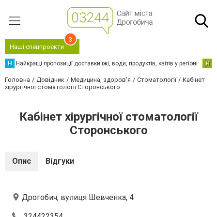
3
Наші спецпроєкти
Н
Найкращі пропозиції доставки їжі, води, продуктів, квітів у регіоні
Н
Н
Головна
Довідник
Медицина, здоров'я
Стоматології
Кабінет
хірургічної стоматології Сторонського
Кабінет хірургічної стоматології
Сторонського
Опис
Відгуки
Дрогобич, вулиця Шевченка, 4
324422354