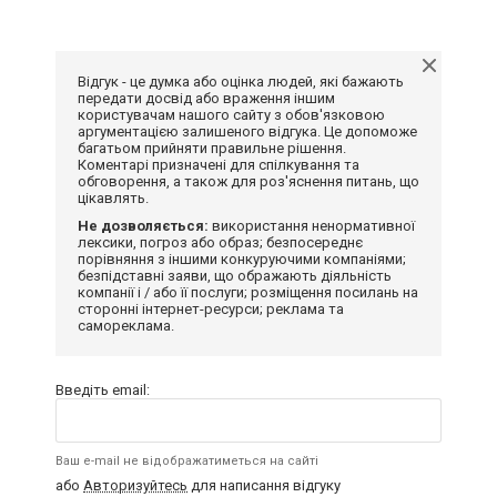
Відгук - це думка або оцінка людей, які бажають
передати досвід або враження іншим
користувачам нашого сайту з обов'язковою
аргументацією залишеного відгука. Це допоможе
багатьом прийняти правильне рішення.
Коментарі призначені для спілкування та
обговорення, а також для роз'яснення питань, що
цікавлять.
Не дозволяється:
використання ненормативної
лексики, погроз або образ; безпосереднє
порівняння з іншими конкуруючими компаніями;
безпідставні заяви, що ображають діяльність
компанії і / або її послуги; розміщення посилань на
сторонні інтернет-ресурси; реклама та
самореклама.
Введіть email:
Ваш e-mail не відображатиметься на сайті
або
Авторизуйтесь
для написання відгуку