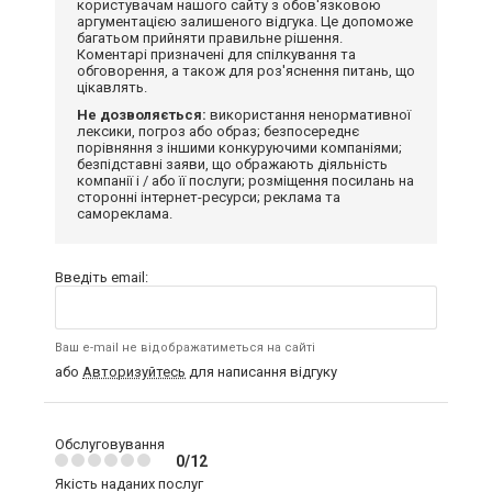
користувачам нашого сайту з обов'язковою
аргументацією залишеного відгука. Це допоможе
багатьом прийняти правильне рішення.
Коментарі призначені для спілкування та
обговорення, а також для роз'яснення питань, що
цікавлять.
Не дозволяється:
використання ненормативної
лексики, погроз або образ; безпосереднє
порівняння з іншими конкуруючими компаніями;
безпідставні заяви, що ображають діяльність
компанії і / або її послуги; розміщення посилань на
сторонні інтернет-ресурси; реклама та
самореклама.
Введіть email:
Ваш e-mail не відображатиметься на сайті
або
Авторизуйтесь
для написання відгуку
Обслуговування
0/12
Якість наданих послуг