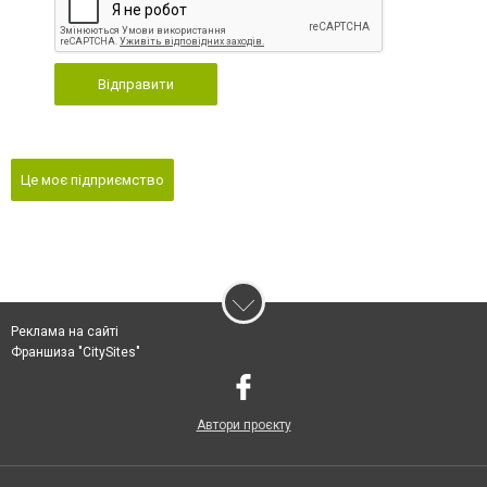
Відправити
Це моє підприємство
Реклама на сайті
Франшиза "CitySites"
Автори проєкту