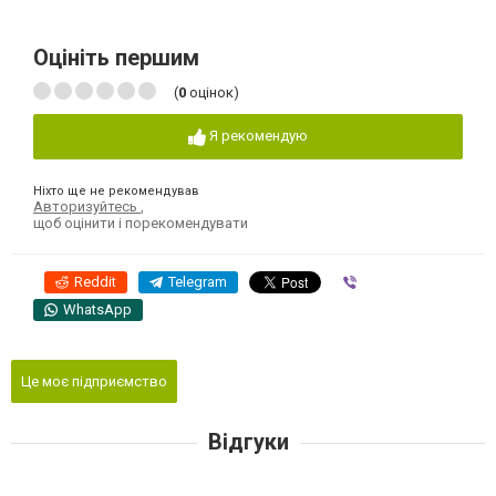
Оцініть першим
(
0
оцінок)
Я рекомендую
Ніхто ще не рекомендував
Авторизуйтесь
,
щоб оцінити і порекомендувати
Reddit
Telegram
Viber
WhatsApp
Це моє підприємство
Відгуки