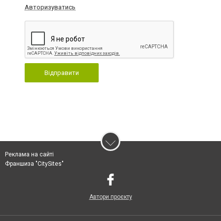
Авторизуватись
Відправити
Реклама на сайті
Франшиза "CitySites"
Автори проєкту