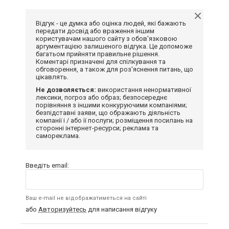
Відгук - це думка або оцінка людей, які бажають
передати досвід або враження іншим
користувачам нашого сайту з обов'язковою
аргументацією залишеного відгука. Це допоможе
багатьом прийняти правильне рішення.
Коментарі призначені для спілкування та
обговорення, а також для роз'яснення питань, що
цікавлять.
Не дозволяється:
використання ненормативної
лексики, погроз або образ; безпосереднє
порівняння з іншими конкуруючими компаніями;
безпідставні заяви, що ображають діяльність
компанії і / або її послуги; розміщення посилань на
сторонні інтернет-ресурси; реклама та
самореклама.
Введіть email:
Ваш e-mail не відображатиметься на сайті
або
Авторизуйтесь
для написання відгуку