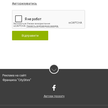
Авторизуватись
Відправити
Реклама на сайті
Франшиза "CitySites"
Автори проєкту