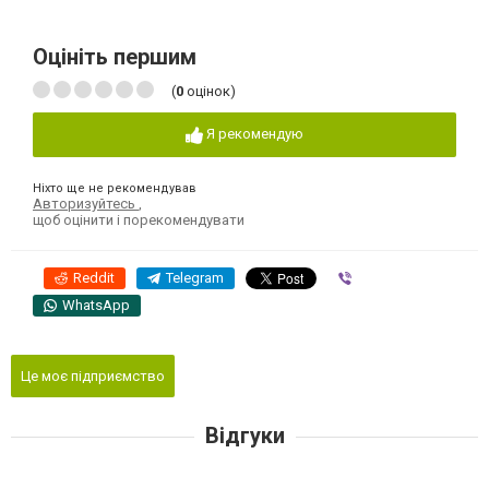
Оцініть першим
(
0
оцінок)
Я рекомендую
Ніхто ще не рекомендував
Авторизуйтесь
,
щоб оцінити і порекомендувати
Reddit
Telegram
Viber
WhatsApp
Це моє підприємство
Відгуки