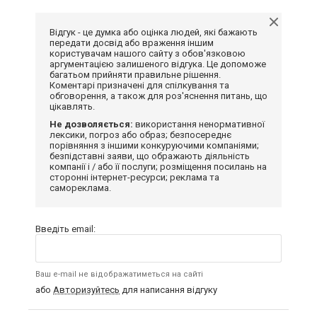
Відгук - це думка або оцінка людей, які бажають
передати досвід або враження іншим
користувачам нашого сайту з обов'язковою
аргументацією залишеного відгука. Це допоможе
багатьом прийняти правильне рішення.
Коментарі призначені для спілкування та
обговорення, а також для роз'яснення питань, що
цікавлять.
Не дозволяється:
використання ненормативної
лексики, погроз або образ; безпосереднє
порівняння з іншими конкуруючими компаніями;
безпідставні заяви, що ображають діяльність
компанії і / або її послуги; розміщення посилань на
сторонні інтернет-ресурси; реклама та
самореклама.
Введіть email:
Ваш e-mail не відображатиметься на сайті
або
Авторизуйтесь
для написання відгуку