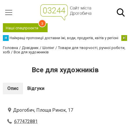
3
Наші спецпроєкти
Н
Найкращі пропозиції доставки їжі, води, продуктів, квітів у регіоні
Н
Н
Головна
Довідник
Шопінг
Товари для творчості, ручної роботи,
хобі
Все для художників
Все для художників
Опис
Відгуки
Дрогобич, Площа Ринок, 17
677472881