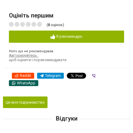
Оцініть першим
(
0
оцінок)
Я рекомендую
Ніхто ще не рекомендував
Авторизуйтесь
,
щоб оцінити і порекомендувати
Reddit
Telegram
Viber
WhatsApp
Це моє підприємство
Відгуки