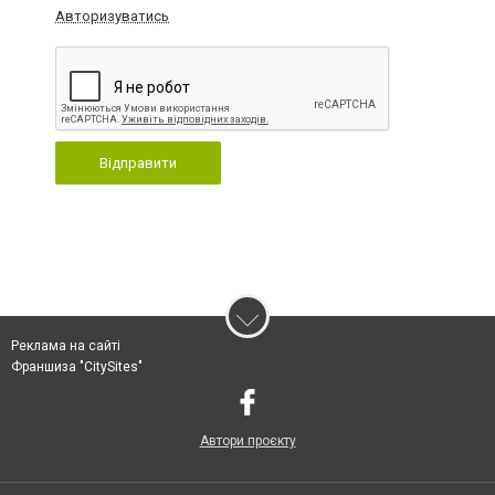
Авторизуватись
Відправити
Реклама на сайті
Франшиза "CitySites"
Автори проєкту