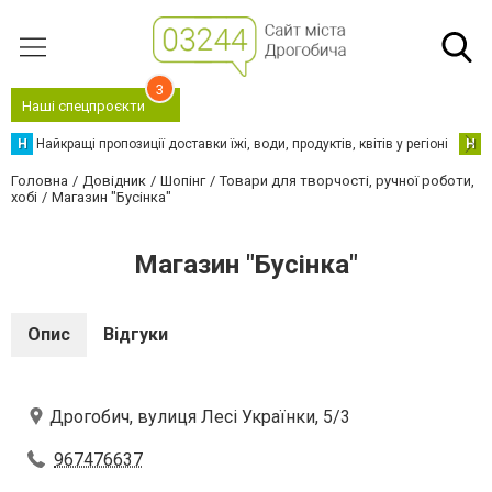
3
Наші спецпроєкти
Н
Найкращі пропозиції доставки їжі, води, продуктів, квітів у регіоні
Н
Н
Головна
Довідник
Шопінг
Товари для творчості, ручної роботи,
хобі
Магазин "Бусінка"
Магазин "Бусінка"
Опис
Відгуки
Дрогобич, вулиця Лесі Українки, 5/3
967476637