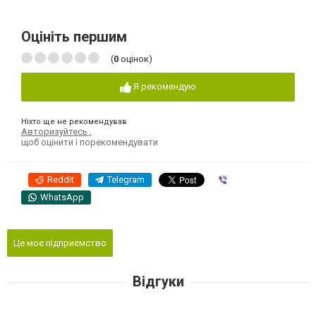
Оцініть першим
(
0
оцінок)
Я рекомендую
Ніхто ще не рекомендував
Авторизуйтесь
,
щоб оцінити і порекомендувати
Reddit
Telegram
Viber
WhatsApp
Це моє підприємство
Відгуки