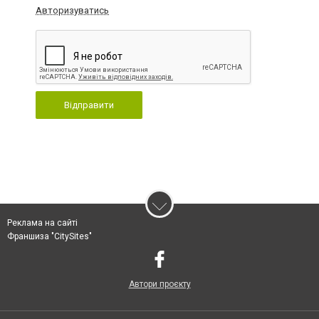
Авторизуватись
Відправити
Реклама на сайті
Франшиза "CitySites"
Автори проєкту