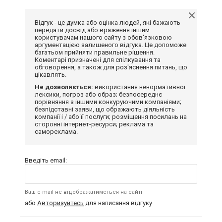
Відгук - це думка або оцінка людей, які бажають
передати досвід або враження іншим
користувачам нашого сайту з обов'язковою
аргументацією залишеного відгука. Це допоможе
багатьом прийняти правильне рішення.
Коментарі призначені для спілкування та
обговорення, а також для роз'яснення питань, що
цікавлять.
Не дозволяється:
використання ненормативної
лексики, погроз або образ; безпосереднє
порівняння з іншими конкуруючими компаніями;
безпідставні заяви, що ображають діяльність
компанії і / або її послуги; розміщення посилань на
сторонні інтернет-ресурси; реклама та
самореклама.
Введіть email:
Ваш e-mail не відображатиметься на сайті
або
Авторизуйтесь
для написання відгуку