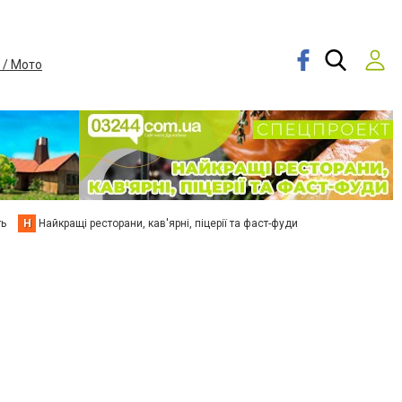
 / Мото
ть
Н
Найкращі ресторани, кав'ярні, піцерії та фаст-фуди