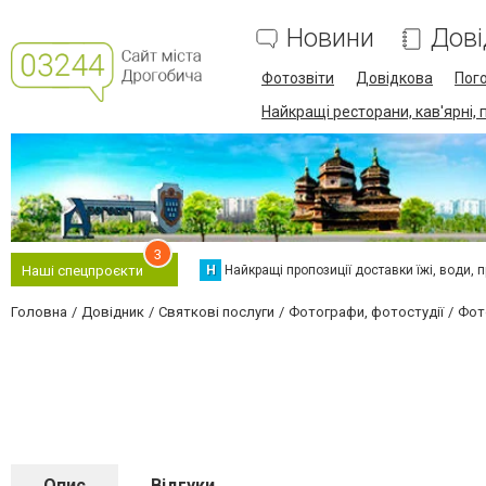
Новини
Дові
Фотозвіти
Довідкова
Пог
Найкращі ресторани, кав'ярні, 
3
Н
Найкращі пропозиції доставки їжі, води, про
Наші спецпроєкти
Головна
Довідник
Святкові послуги
Фотографи, фотостудії
Фот
Опис
Відгуки