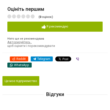
Оцініть першим
(
0
оцінок)
Я рекомендую
Ніхто ще не рекомендував
Авторизуйтесь
,
щоб оцінити і порекомендувати
Reddit
Telegram
Viber
WhatsApp
Це моє підприємство
Відгуки