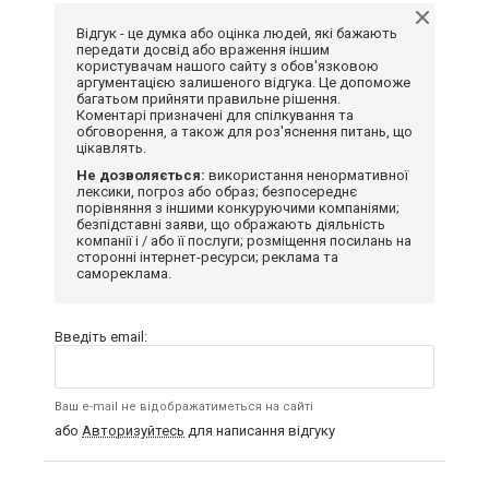
Відгук - це думка або оцінка людей, які бажають
передати досвід або враження іншим
користувачам нашого сайту з обов'язковою
аргументацією залишеного відгука. Це допоможе
багатьом прийняти правильне рішення.
Коментарі призначені для спілкування та
обговорення, а також для роз'яснення питань, що
цікавлять.
Не дозволяється:
використання ненормативної
лексики, погроз або образ; безпосереднє
порівняння з іншими конкуруючими компаніями;
безпідставні заяви, що ображають діяльність
компанії і / або її послуги; розміщення посилань на
сторонні інтернет-ресурси; реклама та
самореклама.
Введіть email:
Ваш e-mail не відображатиметься на сайті
або
Авторизуйтесь
для написання відгуку