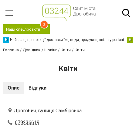
3
Наші спецпроєкти
Н
Найкращі пропозиції доставки їжі, води, продуктів, квітів у регіоні
Н
Н
Головна
Довідник
Шопінг
Квіти
Квіти
Квіти
Опис
Відгуки
Дрогобич, вулиця Самбірська
679236619