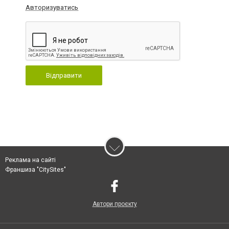
Авторизуватись
Відправити
Реклама на сайті
Франшиза "CitySites"
Автори проєкту