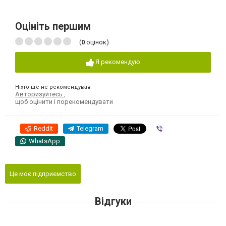
Оцініть першим
(
0
оцінок)
Я рекомендую
Ніхто ще не рекомендував
Авторизуйтесь
,
щоб оцінити і порекомендувати
Reddit
Telegram
Viber
WhatsApp
Це моє підприємство
Відгуки