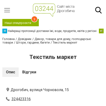
3
Наші спецпроєкти
Н
Найкращі пропозиції доставки їжі, води, продуктів, квітів у регіоні
Н
Н
Головна
Довідник
Декор, товари для дому, господарські
товари
Штори, гардини, багети
Текстиль маркет
Текстиль маркет
Опис
Відгуки
Дрогобич, вулиця Чорновола, 15
324423316