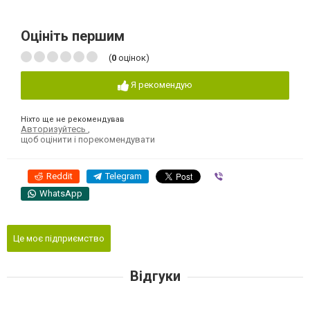
Оцініть першим
(
0
оцінок)
Я рекомендую
Ніхто ще не рекомендував
Авторизуйтесь
,
щоб оцінити і порекомендувати
Reddit
Telegram
Viber
WhatsApp
Це моє підприємство
Відгуки