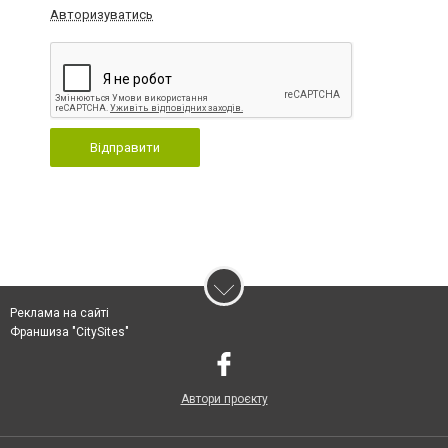
Авторизуватись
Відправити
Реклама на сайті
Франшиза "CitySites"
Автори проєкту