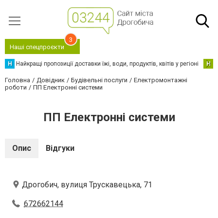
3
Наші спецпроєкти
Н
Найкращі пропозиції доставки їжі, води, продуктів, квітів у регіоні
Н
Н
Головна
Довідник
Будівельні послуги
Електромонтажні
роботи
ПП Електронні системи
ПП Електронні системи
Опис
Відгуки
Дрогобич, вулиця Трускавецька, 71
672662144