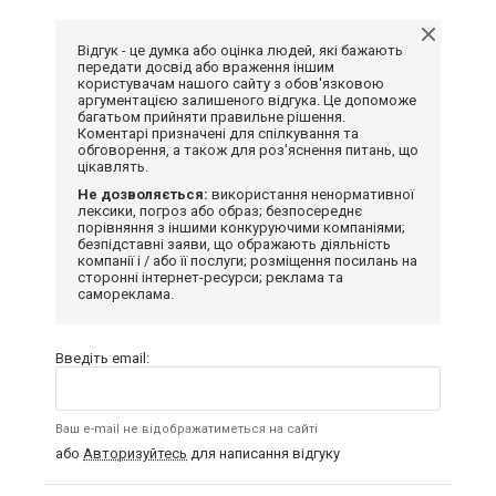
Відгук - це думка або оцінка людей, які бажають
передати досвід або враження іншим
користувачам нашого сайту з обов'язковою
аргументацією залишеного відгука. Це допоможе
багатьом прийняти правильне рішення.
Коментарі призначені для спілкування та
обговорення, а також для роз'яснення питань, що
цікавлять.
Не дозволяється:
використання ненормативної
лексики, погроз або образ; безпосереднє
порівняння з іншими конкуруючими компаніями;
безпідставні заяви, що ображають діяльність
компанії і / або її послуги; розміщення посилань на
сторонні інтернет-ресурси; реклама та
самореклама.
Введіть email:
Ваш e-mail не відображатиметься на сайті
або
Авторизуйтесь
для написання відгуку