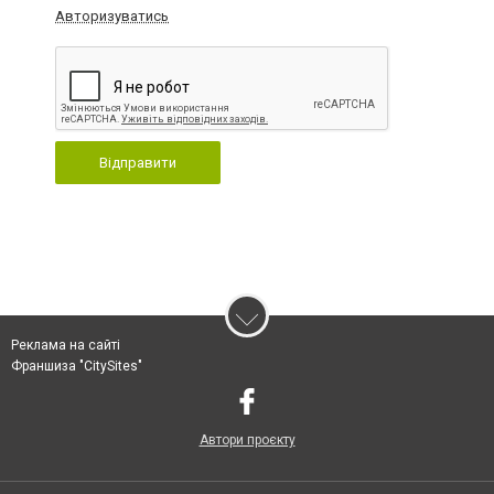
Авторизуватись
Відправити
Реклама на сайті
Франшиза "CitySites"
Автори проєкту