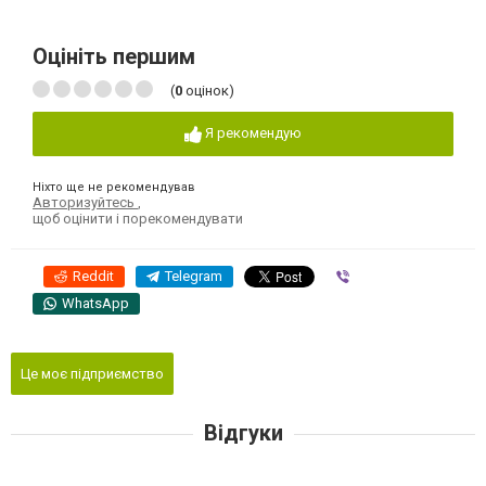
Оцініть першим
(
0
оцінок)
Я рекомендую
Ніхто ще не рекомендував
Авторизуйтесь
,
щоб оцінити і порекомендувати
Reddit
Telegram
Viber
WhatsApp
Це моє підприємство
Відгуки