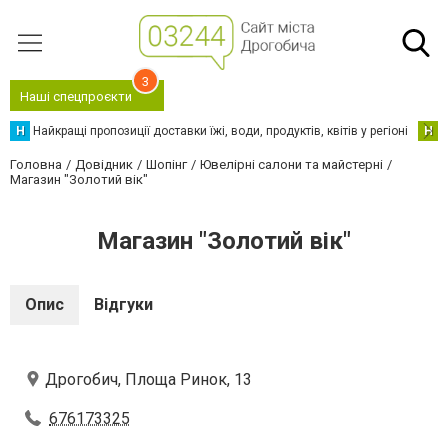
3
Наші спецпроєкти
Н
Найкращі пропозиції доставки їжі, води, продуктів, квітів у регіоні
Н
Н
Головна
Довідник
Шопінг
Ювелірні салони та майстерні
Магазин "Золотий вік"
Магазин "Золотий вік"
Опис
Відгуки
Дрогобич, Площа Ринок, 13
676173325