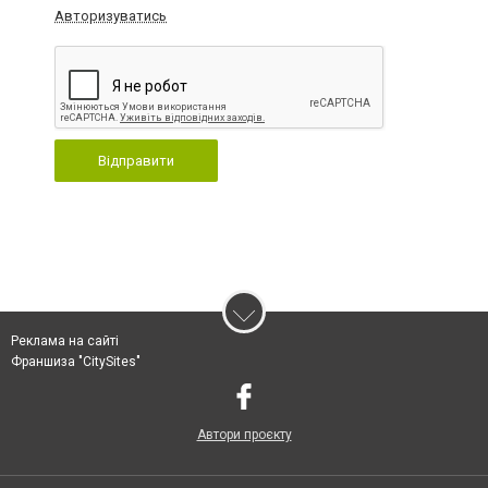
Авторизуватись
Відправити
Реклама на сайті
Франшиза "CitySites"
Автори проєкту