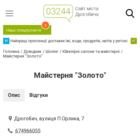
3
Наші спецпроєкти
Н
Найкращі пропозиції доставки їжі, води, продуктів, квітів у регіоні
Н
Н
Головна
Довідник
Шопінг
Ювелірні салони та майстерні
Майстерня "Золото"
Майстерня "Золото"
Опис
Відгуки
Дрогобич, вулиця П.Орлика, 7
674966055