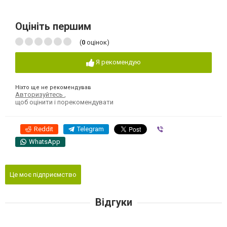
Оцініть першим
(
0
оцінок)
Я рекомендую
Ніхто ще не рекомендував
Авторизуйтесь
,
щоб оцінити і порекомендувати
Reddit
Telegram
Viber
WhatsApp
Це моє підприємство
Відгуки