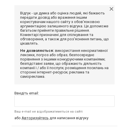
Відгук - це думка або оцінка людей, які бажають
передати досвід або враження іншим
користувачам нашого сайту з обов'язковою
аргументацією залишеного відгука. Це допоможе
багатьом прийняти правильне рішення.
Коментарі призначені для спілкування та
обговорення, а також для роз'яснення питань, що
цікавлять.
Не дозволяється:
використання ненормативної
лексики, погроз або образ; безпосереднє
порівняння з іншими конкуруючими компаніями;
безпідставні заяви, що ображають діяльність
компанії і / або її послуги; розміщення посилань на
сторонні інтернет-ресурси; реклама та
самореклама.
Введіть email:
Ваш e-mail не відображатиметься на сайті
або
Авторизуйтесь
для написання відгуку