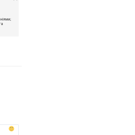
ніями;
та