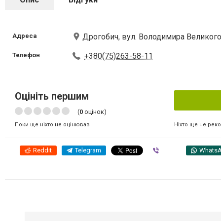
Адреса
Дрогобич, вул. Володимира Великого
Телефон
+380(75)263-58-11
Оцініть першим
(
0
оцінок)
Ніхто ще не рек
Поки ще ніхто не оцінював
Reddit
Telegram
Viber
Whats