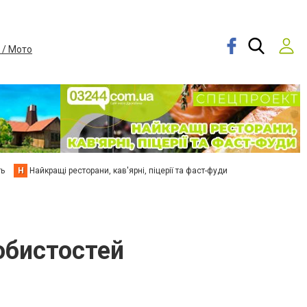
 / Мото
ть
Н
Найкращі ресторани, кав'ярні, піцерії та фаст-фуди
обистостей