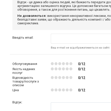
Відгук - це думка або оцінка людей, які бажають передати 
аргументацією залишеного відгука. Це допоможе багатьом пр
обговорення, а також для роз'яснення питань, що цікавлять.
Не дозволяється:
використання ненормативної лексики, по
безпідставні заяви, що ображають діяльність компанії і / або
самореклама.
Введіть email:
Ваш e-mail не відображатиметься на сайті
Обслуговування
0/12
Якість наданих
0/12
послуг
Відповідність
0/12
товару/послуги з
описом
Ціна
0/12
Відгук: