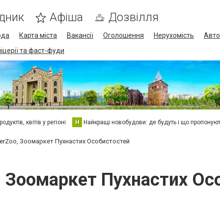
дник
Афіша
Дозвілля
ода
Карта міста
Вакансії
Оголошення
Нерухомість
Авто
піцерії та фаст-фуди
дуктів, квітів у регіоні
Н
Найкращі новобудови: де будуть і що пропоную
erZoo, Зоомаркет Пухнастих Особистостей
, Зоомаркет Пухнастих Ос