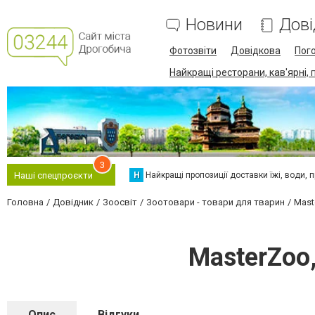
Новини
Дові
Фотозвіти
Довідкова
Пог
Найкращі ресторани, кав'ярні, 
3
Н
Найкращі пропозиції доставки їжі, води, про
Наші спецпроєкти
Головна
Довідник
Зоосвіт
Зоотовари - товари для тварин
Mast
MasterZoo
Опис
Відгуки