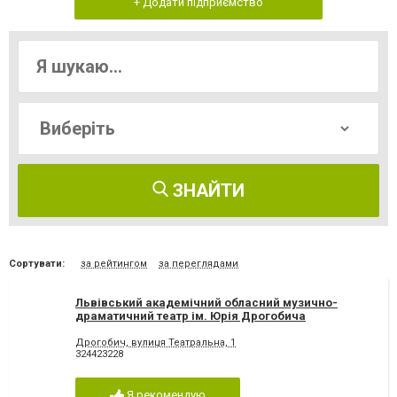
+ Додати підприємство
ЗНАЙТИ
Сортувати:
за рейтингом
за переглядами
Львівський академічний обласний музично-
драматичний театр ім. Юрія Дрогобича
Дрогобич, вулиця Театральна, 1
324423228
Я рекомендую