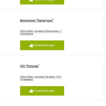
Кінотеатр "Прем'єра"
Дрогобич, вулиця Шевченка, 1
632443024
Я рекомендую
ПП "Рупняк"
Дрогобич, вулиця Орлика, 14/1
973484860
Я рекомендую