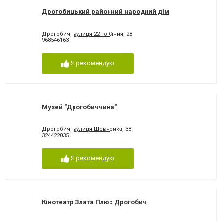
Дрогобицький районний народний дім
Дрогобич, вулиця 22-го Січня, 28
968546163
Я рекомендую
Музей "Дрогобиччина"
Дрогобич, вулиця Шевченка, 38
324422035
Я рекомендую
Кінотеатр Злата Плюс Дрогобич