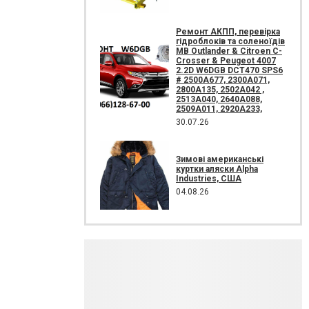
Ремонт АКПП, перевірка
гідроблоків та соленоїдів
MB Outlander & Citroen C-
Crosser & Peugeot 4007
2.2D W6DGB DCT470 SPS6
# 2500A677, 2300A071,
2800A135, 2502A042 ,
2513A040, 2640A088,
2509A011, 2920A233,
30.07.26
Зимові американські
куртки аляски Alpha
Industries, США
04.08.26