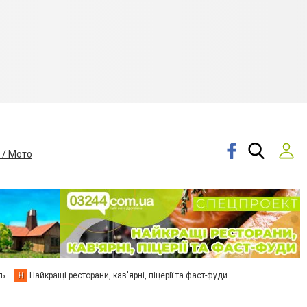
 / Мото
ть
Н
Найкращі ресторани, кав'ярні, піцерії та фаст-фуди