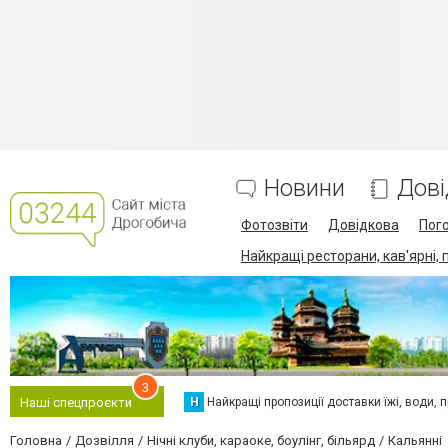
Новини
Дові
Фотозвіти
Довідкова
Пог
Найкращі ресторани, кав'ярні, 
3
Н
Найкращі пропозиції доставки їжі, води, про
Наші спецпроєкти
Головна
Дозвілля
Нічні клуби, караоке, боулінг, більярд
Кальянні