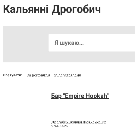
Кальянні Дрогобич
Сортувати:
за рейтингом
за переглядами
Бар "Empire Hookah"
Дрогобич, вулиця Шевченка, 32
974495526