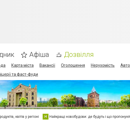
дник
Афіша
Дозвілля
ода
Карта міста
Вакансії
Оголошення
Нерухомість
Авто
піцерії та фаст-фуди
дуктів, квітів у регіоні
Н
Найкращі новобудови: де будуть і що пропоную