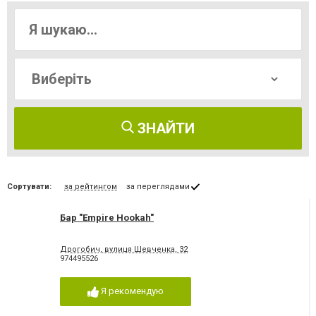
ЗНАЙТИ
Сортувати:
за рейтингом
за переглядами
Бар "Empire Hookah"
Дрогобич, вулиця Шевченка, 32
974495526
Я рекомендую