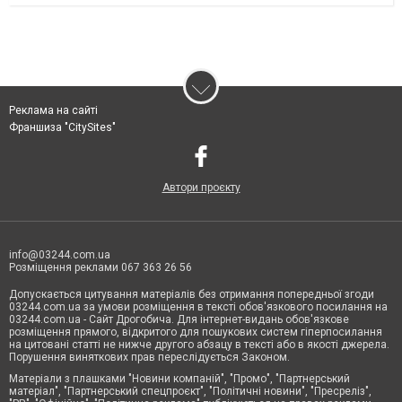
Реклама на сайті
Франшиза "CitySites"
Автори проєкту
info@03244.com.ua
Розміщення реклами 067 363 26 56
Допускається цитування матеріалів без отримання попередньої згоди
03244.com.ua за умови розміщення в тексті обов'язкового посилання на
03244.com.ua - Сайт Дрогобича. Для інтернет-видань обов'язкове
розміщення прямого, відкритого для пошукових систем гіперпосилання
на цитовані статті не нижче другого абзацу в тексті або в якості джерела.
Порушення виняткових прав переслідується Законом.
Матеріали з плашками "Новини компаній", "Промо", "Партнерський
матеріал", "Партнерський спецпроєкт", "Політичні новини", "Пресреліз",