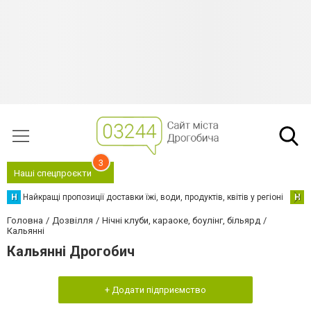
3
Наші спецпроєкти
Н
Найкращі пропозиції доставки їжі, води, продуктів, квітів у регіоні
Н
Н
Головна
Дозвілля
Нічні клуби, караоке, боулінг, більярд
Кальянні
Кальянні Дрогобич
+ Додати підприємство