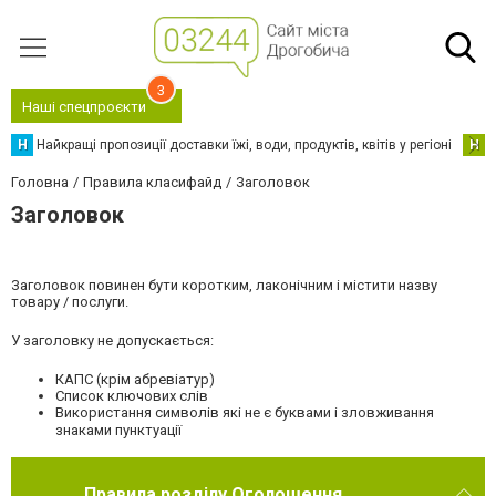
3
Наші спецпроєкти
Н
Найкращі пропозиції доставки їжі, води, продуктів, квітів у регіоні
Н
Н
Головна
Правила класифайд
Заголовок
Заголовок
Заголовок повинен бути коротким, лаконічним і містити назву
товару / послуги.
У заголовку не допускається:
КАПС (крім абревіатур)
Список ключових слів
Використання символів які не є буквами і зловживання
знаками пунктуації
Правила розділу Оголошення