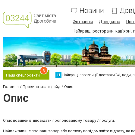
Новини
Дові
Фотозвіти
Довідкова
Пог
Найкращі ресторани, кав'ярні, 
3
Н
Найкращі пропозиції доставки їжі, води, про
Наші спецпроєкти
Головна
Правила класифайд
Опис
Опис
Опис повинен відповідати пропонованому товару / послуги.
Найважливіше про ваш товар або послугу повідомляйте відразу, на по