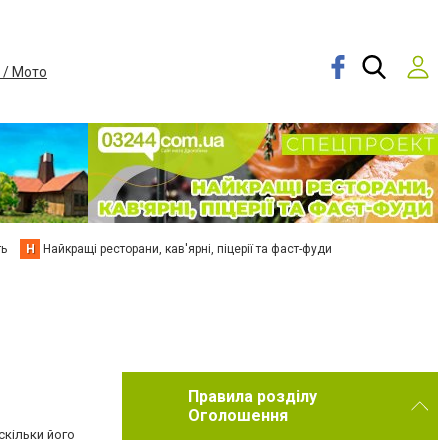
 / Мото
ть
Н
Найкращі ресторани, кав'ярні, піцерії та фаст-фуди
Правила розділу
Оголошення
скільки його