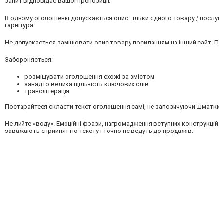
запит відповідає вашої пропозиції.
В одному оголошенні допускається опис тільки одного товару / послу
гарнітура.
Не допускається замінювати опис товару посиланням на інший сайт. 
Забороняється:
розміщувати оголошення схожі за змістом
занадто велика щільність ключових слів
транслітерація
Постарайтеся скласти текст оголошення самі, не запозичуючи шматки з
Не лийте «воду». Емоційні фрази, нагромадження вступних конструкцій (
заважають сприйняттю тексту і точно не ведуть до продажів.