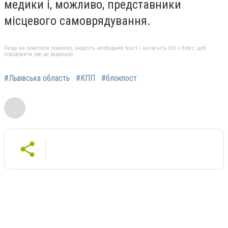
медики і, можливо, представники
місцевого самоврядування.
Якщо ви помітили помилку, виділіть необхідний текст і натисніть Ctrl + Enter, щоб
повідомити про це редакцію
#Львівська область
#КПП
#блокпост