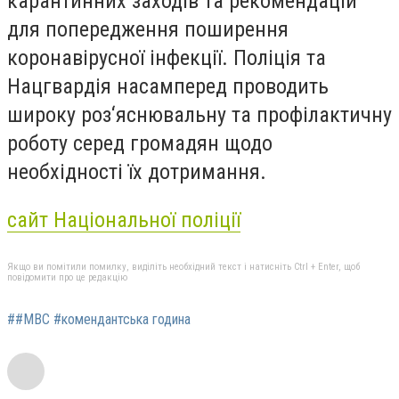
карантинних заходів та рекомендацій
для попередження поширення
коронавірусної інфекції. Поліція та
Нацгвардія насамперед проводить
широку роз‘яснювальну та профілактичну
роботу серед громадян щодо
необхідності їх дотримання.
сайт Національної поліції
Якщо ви помітили помилку, виділіть необхідний текст і натисніть Ctrl + Enter, щоб
повідомити про це редакцію
##МВС #комендантська година