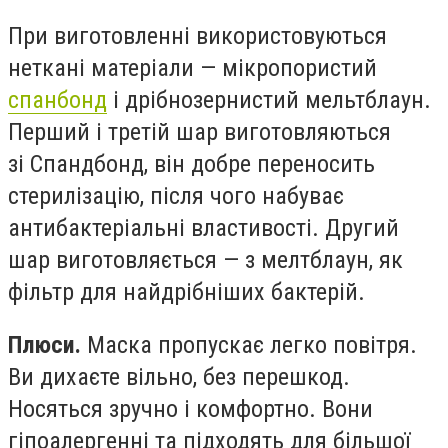
При виготовленні використовуються
неткані матеріали — мікропористий
спанбонд
і дрібнозернистий
мельтблаун
.
Перший і третій шар виготовляються
зі
Спандбонд
, він добре переносить
стерилізацію, після чого набуває
антибактеріальні властивості. Другий
шар виготовляється — з
мелтблаун
, як
фільтр для найдрібніших бактерій.
Плюси.
Маска пропускає легко повітря.
Ви дихаєте вільно, без перешкод.
Носяться зручно і комфортно. Вони
гіпоалергенні та підходять для більшої