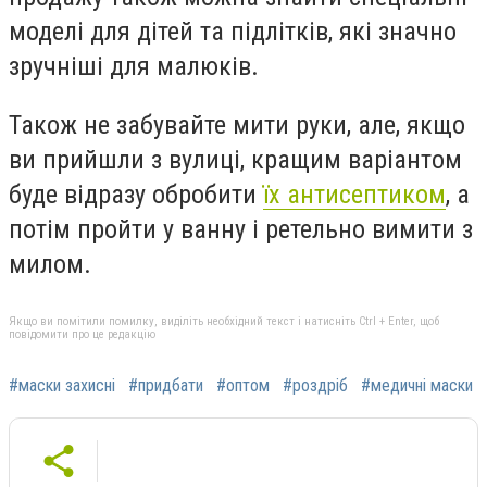
моделі для дітей та підлітків, які значно
зручніші для малюків.
Також не забувайте мити руки, але, якщо
ви прийшли з вулиці, кращим варіантом
буде відразу обробити
їх антисептиком
, а
потім пройти у ванну і ретельно вимити з
милом.
Якщо ви помітили помилку, виділіть необхідний текст і натисніть Ctrl + Enter, щоб
повідомити про це редакцію
#маски захисні
#придбати
#оптом
#роздріб
#медичні маски