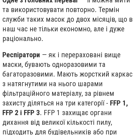
Одне з головних переваг
— її можна мити
та використовувати повторно. Термін
служби таких масок до двох місяців, що в
наш час не тільки економно, але і дуже
раціонально.
Респіратори
— як і перераховані вище
маски, бувають одноразовими та
багаторазовими. Мають жорсткий каркас
з натягнутими на нього шарами
фільтраційного матеріалу, за рівнем
захисту діляться на три категорії -
FFP 1,
FFP 2 і FFP 3
. FFP 1 захищає органи
дихання від великої кількості пилу,
підходить для будівельників або при