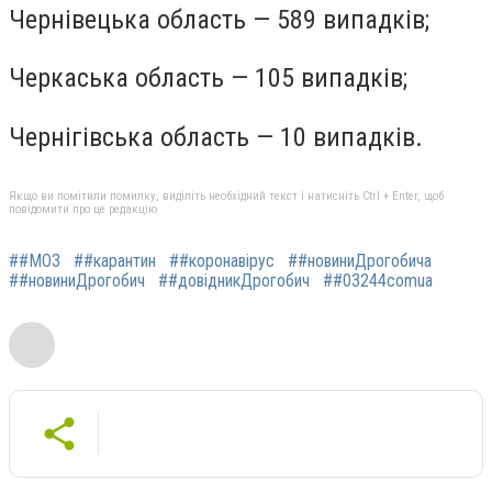
Чернівецька область — 589 випадків;
Черкаська область — 105 випадків;
Чернігівська область — 10 випадків.
Якщо ви помітили помилку, виділіть необхідний текст і натисніть Ctrl + Enter, щоб
повідомити про це редакцію
##МОЗ
##карантин
##коронавірус
##новиниДрогобича
##новиниДрогобич
##довідникДрогобич
##03244comua