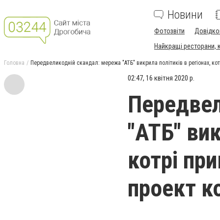
Новини
Фотозвіти
Довідко
Найкращі ресторани, ка
Головна
Передвеликодній скандал: мережа "АТБ" викрила політиків в регіонах, кот
02:47, 16 квітня 2020 р.
Передвел
"АТБ" вик
котрі при
проект к