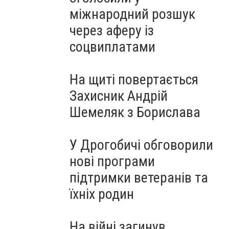
міжнародний розшук
через аферу із
соцвиплатами
На щиті повертається
Захисник Андрій
Шемеляк з Борислава
У Дрогобичі обговорили
нові програми
підтримки ветеранів та
їхніх родин
На війні загинув