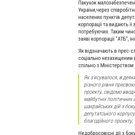
Пакунок малозабезпечени
України,через співробіт
населених пунктів депута
корпорації та видають її
потребуючих. Таким чино
заяві корпорації "АТБ", 
Як відзначають в прес-с
соціально незахищеним в
спільно з Міністерством 
Як з'ясувалося, в дея
різного рівня присвоюю
проекту, свідомо ввод
майбутніх політичних 
шахрайських дій з бок
депутатського корпусу
благодійного проекту, -
Недобросовісні дії з бо