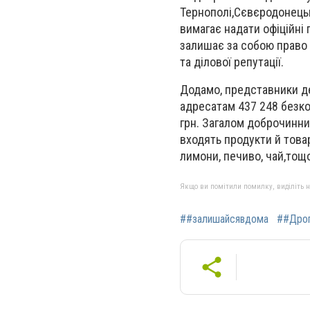
Тернополі,Сєвєродонецьку
вимагає надати офіційні
залишає за собою право в
та ділової репутації.
Додамо, представники д
адресатам 437 248 безко
грн. Загалом доброчинни
входять продукти й товар
лимони, печиво, чай,тощ
Якщо ви помітили помилку, виділіть нео
##залишайсявдома
##Дро