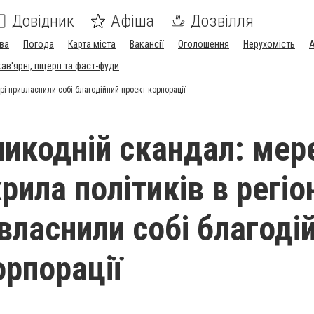
Довідник
Афіша
Дозвілля
ва
Погода
Карта міста
Вакансії
Оголошення
Нерухомість
А
в'ярні, піцерії та фаст-фуди
рі привласнили собі благодійний проект корпорації
икодній скандал: ме
рила політиків в регіо
власнили собі благоді
орпорації