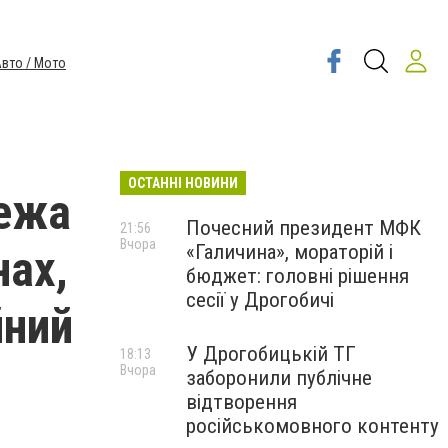
вто / Мото
ОСТАННІ НОВИНИ
режа
Почесний президент МФК
21:56
Вчора
«Галичина», мораторій і
нах,
бюджет: головні рішення
сесії у Дрогобичі
йний
У Дрогобицькій ТГ
18:13
Вчора
заборонили публічне
відтворення
російськомовного контенту