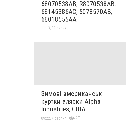
68070538AB, R8070538AB,
68145886AC, 5078570AB,
68018555AA
11:13, 30 липня
Зимові американські
куртки аляски Alpha
Industries, США
27
09:22, 4 серпня