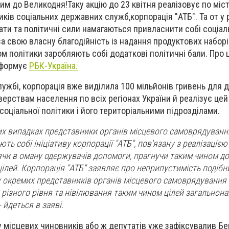
м до Великодня!Таку акцію до 23 квітня реалізовує по міст
ників соціальних державних служб,корпорація "АТБ".
Та от у 
ти та політичні сили намагаються привласнити собі соціаль
 за свою власну благодійність із надання продуктових набор
м політики заробляють собі додаткові політичні бали. Про 
інформує
РБК-Україна.
лужбі, корпорація вже виділила 100 мільйонів гривень для 
ерствам населення по всіх регіонах України й реалізує цей
соціальної політики і його територіальними підрозділами.
ких випадках представники органів місцевого самоврядуванн
ть собі ініціативу корпорації "АТБ", пов'язану з реалізацією
ячи в оману одержувачів допомоги, прагнучи таким чином до
цілей. Корпорація "АТБ" заявляє про неприпустимість подібн
у окремих представників органів місцевого самоврядування 
 різного рівня та нівілювання таким чином цілей загальнон
 йдеться в заяві.
ку місцевих чиновників або ж депутатів уже зафіксувалив Б