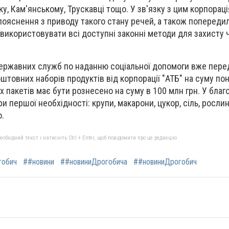
, Кам'янському, Трускавці тощо. У зв'язку з цим корпораці
 пояснення з приводу такого стану речей, а також попереди
икористовувати всі доступні законні методи для захисту че
ержавних служб по наданню соціальної допомоги вже пере
штовних наборів продуктів від корпорації "АТБ" на суму пон
х пакетів має бути рознесено на суму в 100 млн грн. У бла
и першої необхідності: крупи, макарони, цукор, сіль, рослин
о.
бхідний текст і натисніть Ctrl + Enter, щоб повідомити про це редакцію
гобич
##новини
##новиниДрогобича
##новиниДрогобич