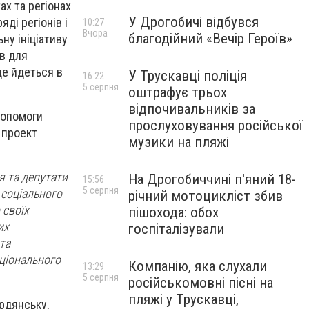
ах та регіонах
У Дрогобичі відбувся
ряді регіонів і
10:27
Вчора
благодійний «Вечір Героїв»
ну ініціативу
ів для
це йдеться в
У Трускавці поліція
16:22
5 серпня
оштрафує трьох
відпочивальників за
допомоги
прослуховування російської
 проект
музики на пляжі
я та депутати
На Дрогобиччині п'яний 18-
15:56
5 серпня
 соціального
річний мотоцикліст збив
 своїх
пішохода: обох
их
госпіталізували
та
аціонального
Компанію, яка слухали
13:29
5 серпня
російськомовні пісні на
пляжі у Трускавці,
ердянську,