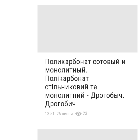
Поликарбонат сотовый и
монолитный.
Полікарбонат
стільниковий та
монолитний - Дрогобыч.
Дрогобич
23
13:51, 26 липня