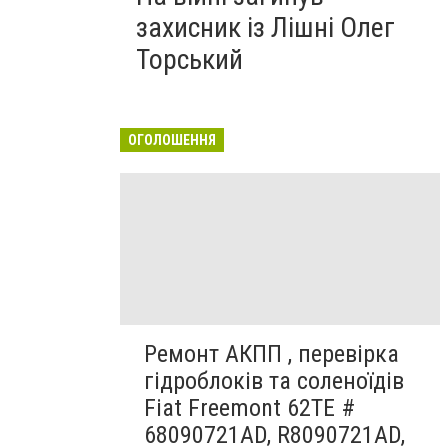
захисник із Лішні Олег
Торський
ОГОЛОШЕННЯ
Ремонт АКПП , перевірка
гідроблоків та соленоїдів
Fiat Freemont 62TE #
68090721AD, R8090721AD,