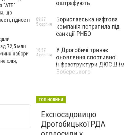
оштрафують
я "АТБ"
ла, що
Бориславська нафтова
сті, гідності
09:37
5 серпня
компанія потрапила під
санкції РНБО
дали
ад 72,5 млн
У Дрогобичі триває
18:37
гочиннінабори
4 серпня
оновлення спортивної
на олія,
інфраструктури ДЮСШ ім.
Боберського
ТОП НОВИНИ
Експосадовицю
Дрогобицької РДА
оголосили у