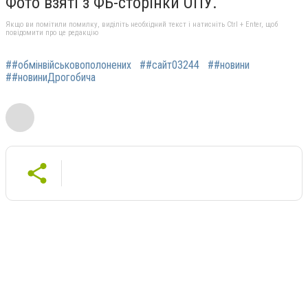
Фото взяті з ФБ-сторінки ОПУ.
Якщо ви помітили помилку, виділіть необхідний текст і натисніть Ctrl + Enter, щоб
повідомити про це редакцію
##обмінвійськовополонених
##сайт03244
##новини
##новиниДрогобича