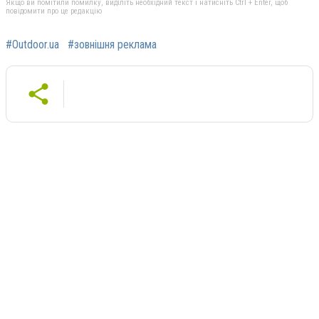
Якщо ви помітили помилку, виділіть необхідний текст і натисніть Ctrl + Enter, щоб
повідомити про це редакцію
#Outdoor.ua
#зовнішня реклама