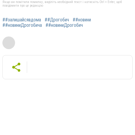
Якщо ви помітили помилку, виділіть необхідний текст і натисніть Ctrl + Enter, щоб
повідомити про це редакцію
##залишайсявдома
##Дрогобич
##новини
##новиниДрогобича
##новиниДрогобич