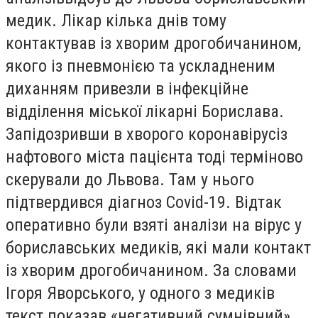
медик. Лікар кілька днів тому
контактував із хворим дрогобичанином,
якого із пневмонією та ускладненим
диханням привезли в інфекційне
відділення міської лікарні Борислава.
Запідозривши в хворого коронавірусіз
нафтового міста пацієнта тоді терміново
скерували до Львова. Там у нього
підтвердився діагноз С
ovid
-19. Відтак
оперативно були взяті аналізи на вірус у
бориславських медиків, які мали контакт
із хворим дрогобичанином. За словами
Ігоря Яворського, у одного з медиків
текст показав «негативний сумнівний»