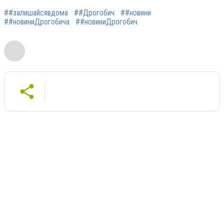
##залишайсявдома
##Дрогобич
##новини
##новиниДрогобича
##новиниДрогобич