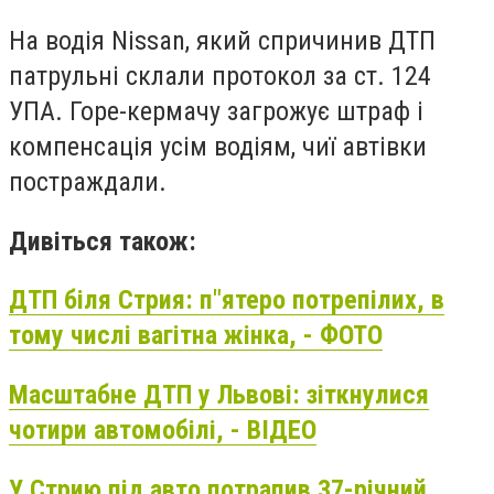
На водія Nissan, який спричинив ДТП
патрульні склали протокол за ст. 124
УПА. Горе-кермачу загрожує штраф і
компенсація усім водіям, чиї автівки
постраждали.
Дивіться також:
ДТП біля Стрия: п"ятеро потрепілих, в
тому числі вагітна жінка, - ФОТО
Масштабне ДТП у Львові: зіткнулися
чотири автомобілі, - ВІДЕО
У Стрию під авто потрапив 37-річний