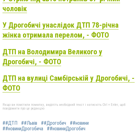
чоловік
У Дрогобичі унаслідок ДТП 78-річна
жінка отримала перелом, - ФОТО
ДТП на Володимира Великого у
Дрогобичі, - ФОТО
ДТП на вулиці Самбірській у Дрогобичі, -
ФОТО
Якщо ви помітили помилку, виділіть необхідний текст і натисніть Ctrl + Enter, щоб
повідомити про це редакцію
##ДТП
##Львів
##Дрогобич
##новини
##новиниДрогобича
##новиниДрогобич