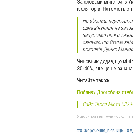
За словами міністра, в У
ізоляторів. Натомість є 
Не в’язниці переповнен
одна в’язниця не запов
запустимо цього тижня
означає, що йтиме зві
розповів Денис Малюс
Чиновник додав, що міні
30-40%, але це не означа
Читайте також:
Поблизу Дрогобича стеб
Сайт Твого Міста 0324
Якщо ви помітили помилку, виділіть нео
##Скорочення_в'язниць
##