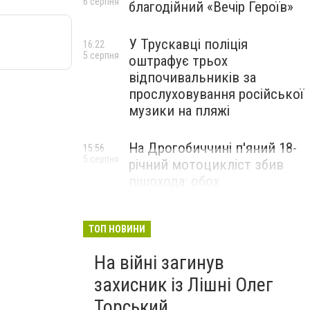
6 серпня
благодійний «Вечір Героїв»
У Трускавці поліція
16:22
5 серпня
оштрафує трьох
відпочивальників за
прослуховування російської
музики на пляжі
На Дрогобиччині п'яний 18-
15:56
5 серпня
річний мотоцикліст збив
пішохода: обох
госпіталізували
ТОП НОВИНИ
На війні загинув
захисник із Лішні Олег
Торський