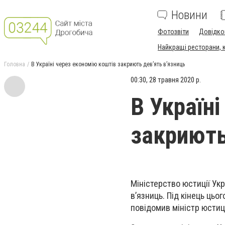
Новини
Фотозвіти
Довідко
Найкращі ресторани, ка
Головна
В Україні через економію коштів закриють дев’ять в’язниць
00:30, 28 травня 2020 р.
В Україн
закриють
Міністерство юстиції Ук
в’язниць. Під кінець цьо
повідомив міністр юстиц