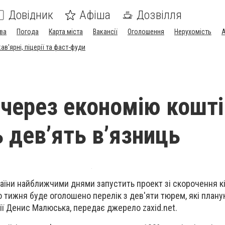
Довідник
Афіша
Дозвілля
ва
Погода
Карта міста
Вакансії
Оголошення
Нерухомість
А
в'ярні, піцерії та фаст-фуди
і через економію кошті
 дев’ять в’язниць
раїни найближчими днями запустить проект зі скорочення к
го тижня буде оголошено перелік з дев'яти тюрем, які плану
ії Денис Малюська, передає джерело zaxid.net.