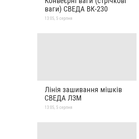
Конвеєрні ваги (стрічкові
ваги) СВЕДА ВК-230
13:05, 5 серпня
Лінія зашивання мішків
СВЕДА ЛЗМ
13:05, 5 серпня