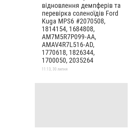
відновлення демпферів та
перевірка соленоїдів Ford
Kuga MPS6 #2070508,
1814154, 1684808,
AM7M5R7P099-AA,
AMAV4R7L516-AD,
1770618, 1826344,
1700050, 2035264
11:13, 30 липня