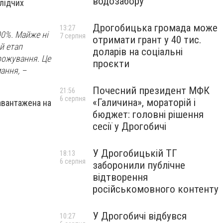
водозабору
слідчих
Дрогобицька громада може
13:27
00%. Майже ні
7 серпня
отримати грант у 40 тис.
й етап
доларів на соціальні
орожування. Це
проєкти
ання, –
Почесний президент МФК
21:56
6 серпня
«Галичина», мораторій і
авантажена на
бюджет: головні рішення
сесії у Дрогобичі
У Дрогобицькій ТГ
18:13
6 серпня
заборонили публічне
відтворення
російськомовного контенту
У Дрогобичі відбувся
10:27