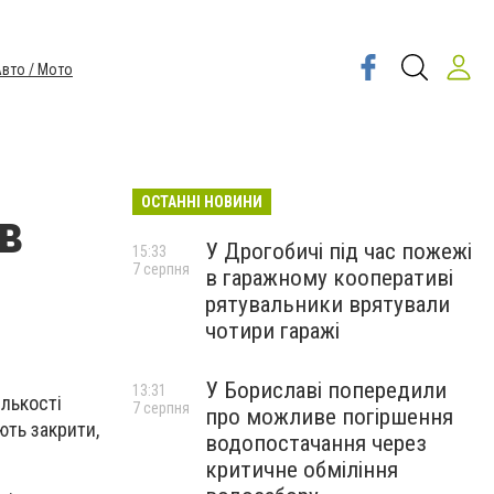
вто / Мото
ОСТАННІ НОВИНИ
в
У Дрогобичі під час пожежі
15:33
7 серпня
в гаражному кооперативі
рятувальники врятували
чотири гаражі
У Бориславі попередили
13:31
ількості
7 серпня
про можливе погіршення
ють закрити,
водопостачання через
критичне обміління