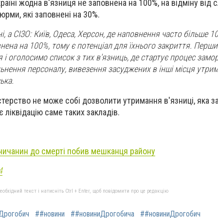
країні жодна в'язниця не заповнена на 100%, на відміну від 
тюрми, які заповнені на 30%.
і, а СІЗО: Київ, Одеса, Херсон, де наповнення часто більше 1
нена на 100%, тому є потенціал для їхнього закриття. Перши
 і оголосимо список з тих в'язниць, де стартує процес зам
льнення персоналу, вивезення засуджених в інші місця утрим
ька.
стерство не може собі дозволити утримання в'язниці, яка з
є ліквідацію саме таких закладів.
ничанин до смерті побив мешканця району
4
бхідний текст і натисніть Ctrl + Enter, щоб повідомити про це редакцію
Дрогобич
##новини
##новиниДрогобича
##новиниДрогобич