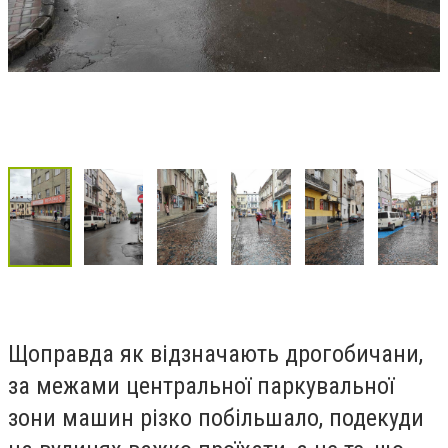
Щоправда як відзначають дрогобичани,
за межами центральної паркувальної
зони машин різко побільшало, подекуди