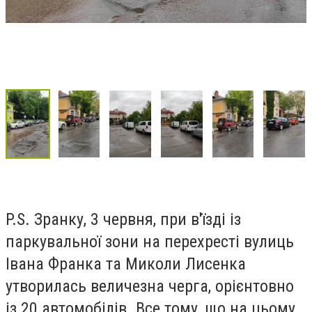
P.S. Зранку, 3 червня,
при в'їзді із
паркувальної зони на перехресті вулиць
Івана Франка та Миколи Лисенка
утворилась величезна черга, орієнтовно
із 20 автомобілів. Все тому, що на цьому