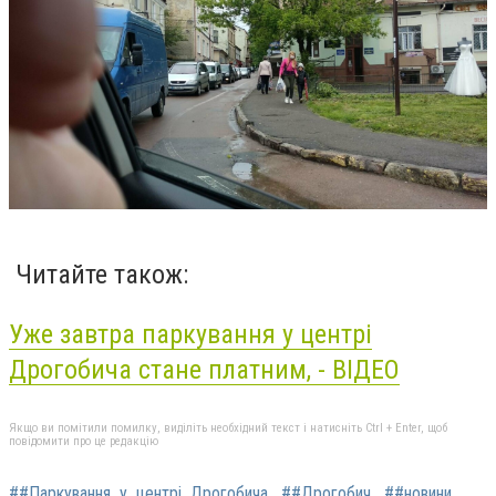
Читайте також:
Уже завтра паркування у центрі
Дрогобича стане платним, - ВІДЕО
Якщо ви помітили помилку, виділіть необхідний текст і натисніть Ctrl + Enter, щоб
повідомити про це редакцію
##Паркування_у_центрі_Дрогобича
##Дрогобич
##новини