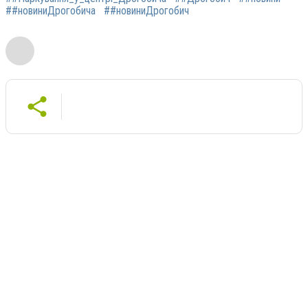
##новиниДрогобича
##новиниДрогобич