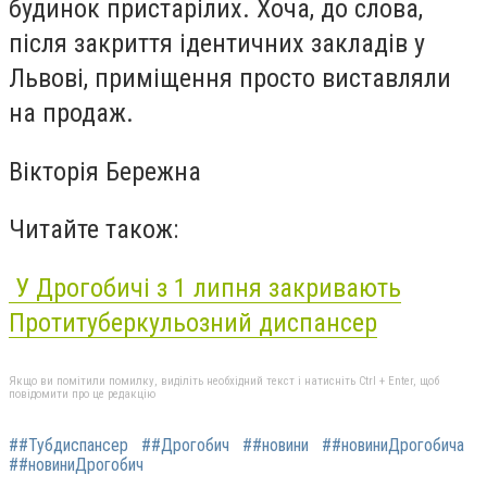
будинок пристарілих. Хоча, до слова,
після закриття ідентичних закладів у
Львові, приміщення просто виставляли
на продаж.
Вікторія Бережна
Читайте також:
У Дрогобичі з 1 липня закривають
Протитуберкульозний диспансер
Якщо ви помітили помилку, виділіть необхідний текст і натисніть Ctrl + Enter, щоб
повідомити про це редакцію
##Тубдиспансер
##Дрогобич
##новини
##новиниДрогобича
##новиниДрогобич