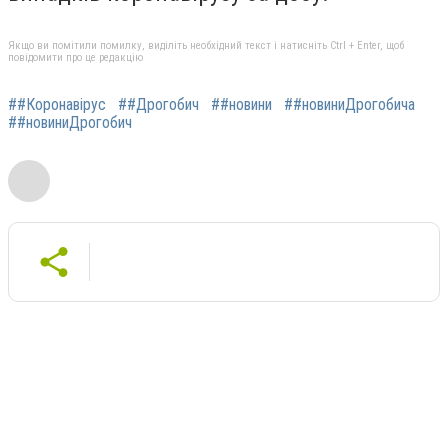
Якщо ви помітили помилку, виділіть необхідний текст і натисніть Ctrl + Enter, щоб
повідомити про це редакцію
##Коронавірус
##Дрогобич
##новини
##новиниДрогобича
##новиниДрогобич