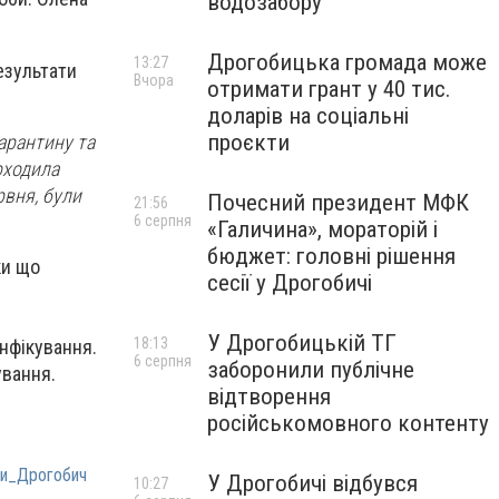
водозабору
Дрогобицька громада може
13:27
езультати
Вчора
отримати грант у 40 тис.
доларів на соціальні
проєкти
карантину та
оходила
рвня, були
Почесний президент МФК
21:56
6 серпня
«Галичина», мораторій і
бюджет: головні рішення
ки що
сесії у Дрогобичі
У Дрогобицькій ТГ
18:13
нфікування.
6 серпня
заборонили публічне
ування.
відтворення
російськомовного контенту
ни_Дрогобич
У Дрогобичі відбувся
10:27