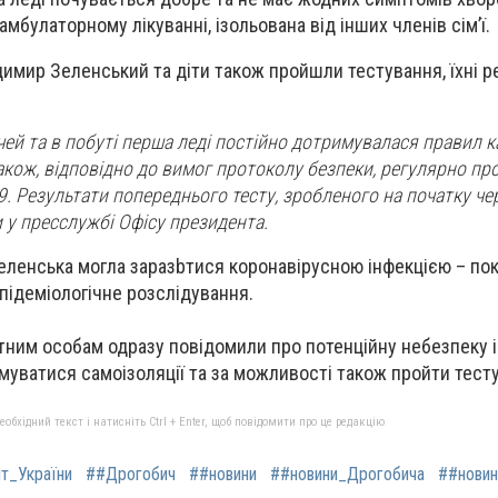
мбулаторному лікуванні, ізольована від інших членів сім’ї.
димир Зеленський
та діти також пройшли тестування, їхні р
чей та в побуті перша леді постійно дотримувалася правил 
акож, відповідно до вимог протоколу безпеки, регулярно пр
9. Результати попереднього тесту, зробленого на початку че
и у пресслужбі Офісу президента.
еленська могла заразbтися коронавірусною інфекцією – по
підеміологічне розслідування.
тним особам одразу повідомили про потенційну небезпеку і
уватися самоізоляції та за можливості також пройти тест
бхідний текст і натисніть Ctrl + Enter, щоб повідомити про це редакцію
т_України
##Дрогобич
##новини
##новини_Дрогобича
##нови