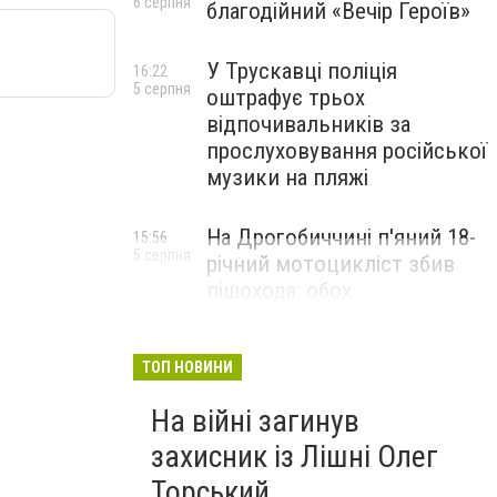
6 серпня
благодійний «Вечір Героїв»
У Трускавці поліція
16:22
5 серпня
оштрафує трьох
відпочивальників за
прослуховування російської
музики на пляжі
На Дрогобиччині п'яний 18-
15:56
5 серпня
річний мотоцикліст збив
пішохода: обох
госпіталізували
ТОП НОВИНИ
На війні загинув
захисник із Лішні Олег
Торський