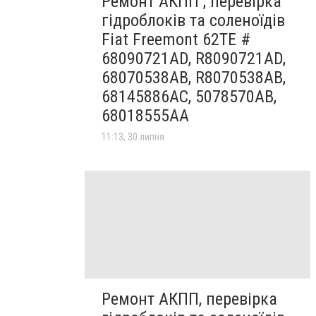
Ремонт АКПП , перевірка
гідроблоків та соленоїдів
Fiat Freemont 62TE #
68090721AD, R8090721AD,
68070538AB, R8070538AB,
68145886AC, 5078570AB,
68018555AA
11:13, 30 липня
Ремонт АКПП, перевірка