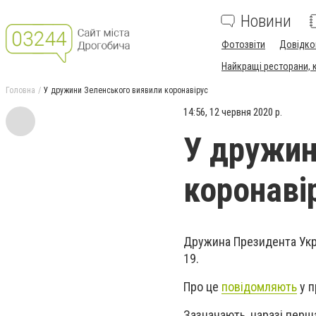
Новини
Фотозвіти
Довідко
Найкращі ресторани, ка
Головна
У дружини Зеленського виявили коронавірус
14:56, 12 червня 2020 р.
У дружин
коронаві
Дружина Президента Ук
19.
Про це
повідомляють
у п
Зазначають, наразі перш