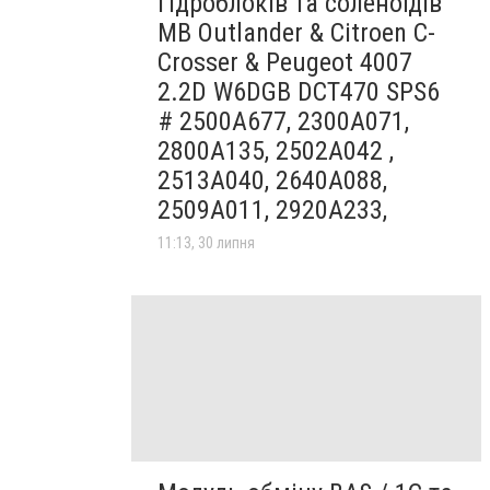
гідроблоків та соленоїдів
MB Outlander & Citroen C-
Crosser & Peugeot 4007
2.2D W6DGB DCT470 SPS6
# 2500A677, 2300A071,
2800A135, 2502A042 ,
2513A040, 2640A088,
2509A011, 2920A233,
11:13, 30 липня