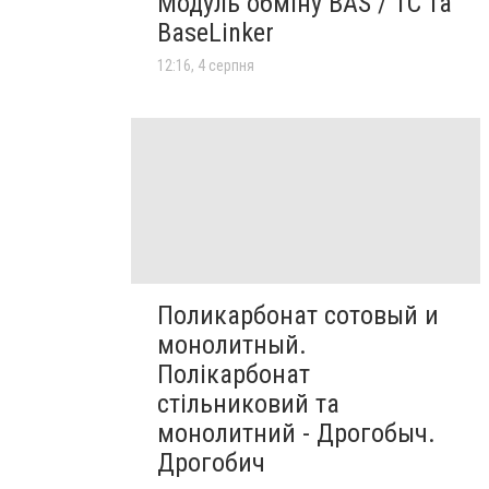
Модуль обміну BAS / 1C та
BaseLinker
12:16, 4 серпня
Поликарбонат сотовый и
монолитный.
Полікарбонат
стільниковий та
монолитний - Дрогобыч.
Дрогобич