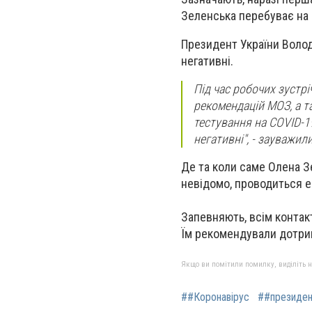
Зеленська перебуває на а
Президент України
Воло
негативні.
Під час робочих зустрі
рекомендацій МОЗ, а т
тестування на COVID-1
негативні", - зауважил
Де та коли саме Олена З
невідомо, проводиться е
Запевняють, всім контак
Їм рекомендували дотрим
Якщо ви помітили помилку, виділіть нео
##Коронавірус
##президен