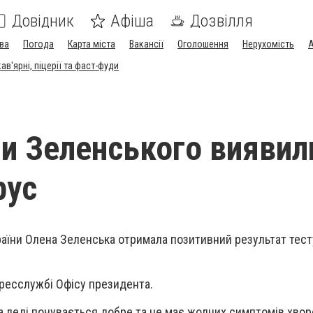
Довідник
Афіша
Дозвілля
ва
Погода
Карта міста
Вакансії
Оголошення
Нерухомість
А
в'ярні, піцерії та фаст-фуди
и Зеленського виявил
рус
раїни
Олена Зеленська
отримала позитивний результат тест
ресслужбі Офісу президента.
а леді почувається добре та не має жодних симптомів хвор