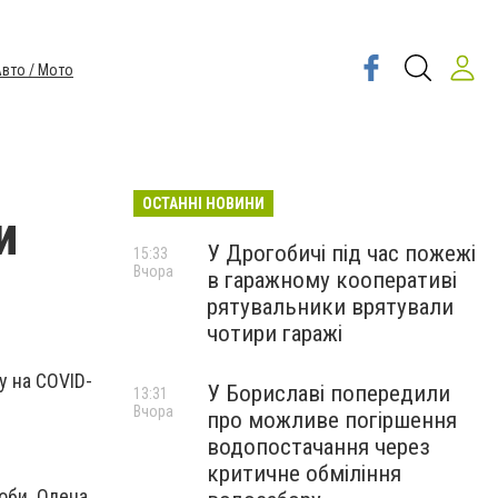
вто / Мото
ОСТАННІ НОВИНИ
и
У Дрогобичі під час пожежі
15:33
Вчора
в гаражному кооперативі
рятувальники врятували
чотири гаражі
у на COVID-
У Бориславі попередили
13:31
Вчора
про можливе погіршення
водопостачання через
критичне обміління
оби. Олена