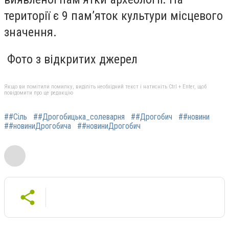
території є 9 пам’яток культури місцевого
значення.
Фото з відкритих джерел
Якщо ви помітили помилку, виділіть необхідний текст і натисніть Ctrl + Enter, щоб
повідомити про це редакцію
##Сіль
##Дрогобицька_солеварня
##Дрогобич
##новини
##новиниДрогобича
##новиниДрогобич