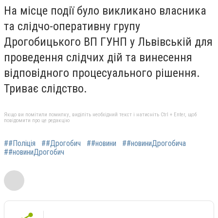
На місце події було викликано власника
та слідчо-оперативну групу
Дрогобицького ВП ГУНП у Львівській для
проведення слідчих дій та винесення
відповідного процесуального рішення.
Триває слідство.
Якщо ви помітили помилку, виділіть необхідний текст і натисніть Ctrl + Enter, щоб
повідомити про це редакцію
##Поліція
##Дрогобич
##новини
##новиниДрогобича
##новиниДрогобич