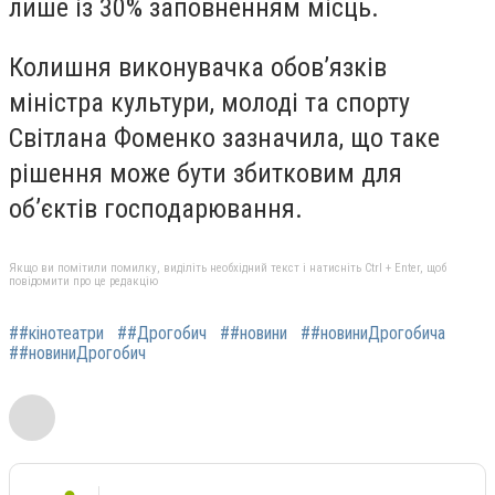
лише із 30% заповненням місць.
Колишня виконувачка обов’язків
міністра культури, молоді та спорту
Світлана Фоменко зазначила, що таке
рішення може бути збитковим для
об’єктів господарювання.
Якщо ви помітили помилку, виділіть необхідний текст і натисніть Ctrl + Enter, щоб
повідомити про це редакцію
##кінотеатри
##Дрогобич
##новини
##новиниДрогобича
##новиниДрогобич