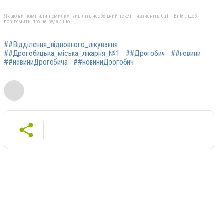
Якщо ви помітили помилку, виділіть необхідний текст і натисніть Ctrl + Enter, щоб
повідомити про це редакцію
##Відділення_відновного_лікування
##Дрогобицька_міська_лікарня_№1
##Дрогобич
##новини
##новиниДрогобича
##новиниДрогобич