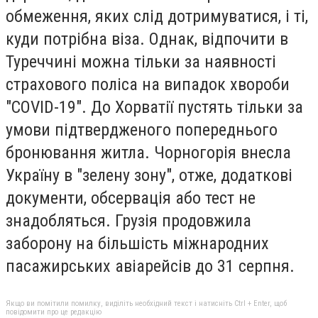
обмеження, яких слід дотримуватися, і ті,
куди потрібна віза. Однак, відпочити в
Туреччині можна тільки за наявності
страхового поліса на випадок хвороби
"COVID-19". До Хорватії пустять тільки за
умови підтвердженого попереднього
бронювання житла. Чорногорія внесла
Україну в "зелену зону", отже, додаткові
документи, обсервація або тест не
знадобляться. Грузія продовжила
заборону на більшість міжнародних
пасажирських авіарейсів до 31 серпня.
Якщо ви помітили помилку, виділіть необхідний текст і натисніть Ctrl + Enter, щоб
повідомити про це редакцію