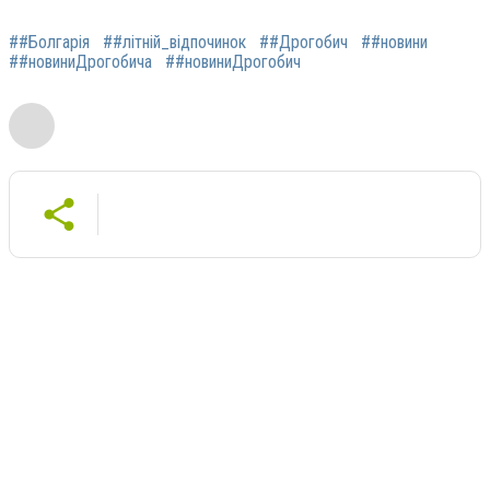
##Болгарія
##літній_відпочинок
##Дрогобич
##новини
##новиниДрогобича
##новиниДрогобич