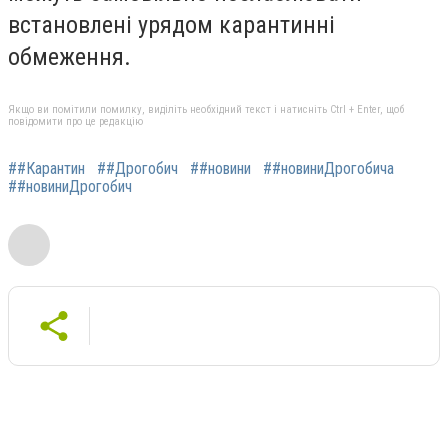
встановлені урядом карантинні
обмеження.
Якщо ви помітили помилку, виділіть необхідний текст і натисніть Ctrl + Enter, щоб
повідомити про це редакцію
##Карантин
##Дрогобич
##новини
##новиниДрогобича
##новиниДрогобич