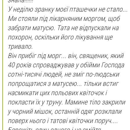
У неділю зранку моєї пташечки не стало...
Ми стояли під лікарняним моргом, щоб
забрати матусю. Тата не відпускали на
похорон, оскільки його лікування ще
тривало.
Він прибіг під морг... він, священик, який
40 років спроваджував у обійми Господа
сотні-тисячі людей, не зміг по-людськи
попрощатися з матусею... тільки встиг
насмикати цих польових квіточок і
покласти їх у труну. Мамине тіло закрили
у чорний мішок, останній одяг розклали
поверх нього і татові квіточки поруч....
Бережіть один одного і не смійте