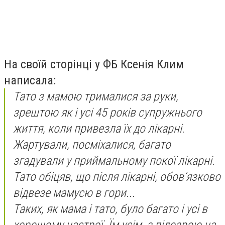
На своїй сторінці у ФБ Ксенія Клим
написала:
Тато з мамою трималися за руки,
зрештою як і усі 45 років супружнього
життя, коли привезла їх до лікарні.
Жартували, посміхалися, багато
згадували у приймальному покої лікарні.
Тато обіцяв, що після лікарні, обов’язково
відвезе мамусю в гори...
Таких, як мама і тато, було багато і усі в
хорошому настрої. Їм усім, з підозрою на