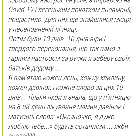
Covid-19 і легеньким початком пневмонії,
пощастило. Для них ще знайшлися місця
у переповненій лічниці.
Потім були 10 днів. 10 днів віри і
твердого переконання, що так само з
гарним настроєм за ручки я заберу своїх
батьків додому....
Я пам’ятаю кожен день, кожну хвилину,
кожен дзвінок і кожне слово за цих 10
днів... тільки якби я знала, що у п‘ятницю
на 8-ий день лікування мамин дзвінок і
матусині слова: «Оксаночко, я дуже
люблю тебе...» будуть останніми.... якби
знала!!!!!!