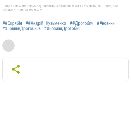
Якщо ви помітили помилку, виділіть необхідний текст і натисніть Ctrl + Enter, щоб
повідомити про це редакцію
##Скрябін
##Андрій_Кузьменко
##Дрогобич
##новини
##новиниДрогобича
##новиниДрогобич